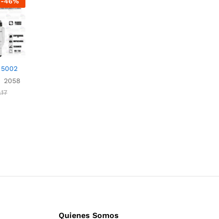
-
46
%
 5002
2058
.17
.17
Quienes Somos