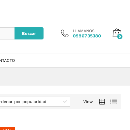
LLÁMANOS
Buscar
0996735380
0
NTACTO
rdenar por popularidad
View