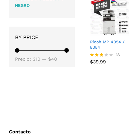
NEGRO
BY PRICE
Ricoh MP 4054 /
5054
$
39.99
18
Precio
Precio
Precio:
$10
—
$40
$
39.99
Valora
mínimo
máximo
do
con
2.89
de 5
Contacto