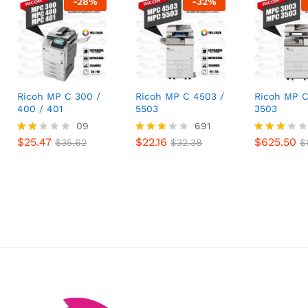
-
28
%
-
32
%
Ricoh MP C 300 /
Ricoh MP C 4503 /
Ricoh MP C
400 / 401
5503
3503
$
25.47
09
$
22.16
691
$
625.50
$
35.62
$
32.38
$
$
25.47
$
22.16
$
625.50
Valo
$
35.62
Valora
$
32.38
Valora
$
rado
do con
do
con
2.98
con
1.89
de 5
2.90
de
de 5
5