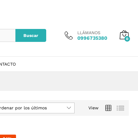
LLÁMANOS
Buscar
0996735380
0
NTACTO
rdenar por los últimos
View