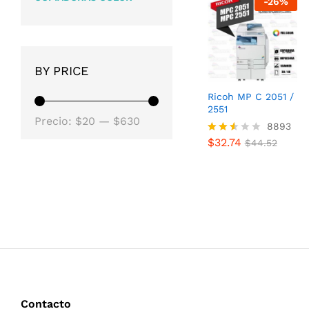
-
26
%
BY PRICE
Ricoh MP C 2051 /
2551
Precio
Precio
Precio:
$20
—
$630
$
32.74
8893
$
44.52
mínimo
máximo
$
32.74
Valor
$
44.52
ado
con
2.49
de 5
Contacto