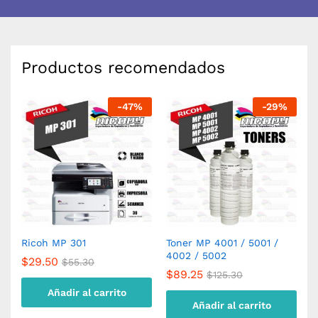
Productos recomendados
-
47
%
-
29
%
Ricoh MP 301
Toner MP 4001 / 5001 /
R
4002 / 5002
$
29.50
$
$
55.30
$
89.25
$
125.30
Añadir al carrito
Añadir al carrito