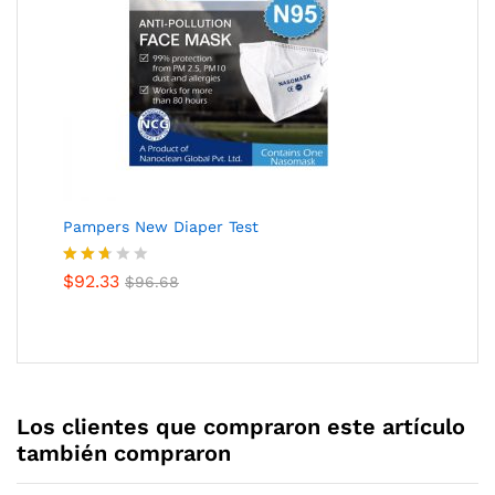
Pampers New Diaper Test
Valora
$
92.33
$
96.68
do
con
2.62
de 5
Los clientes que compraron este artículo
también compraron