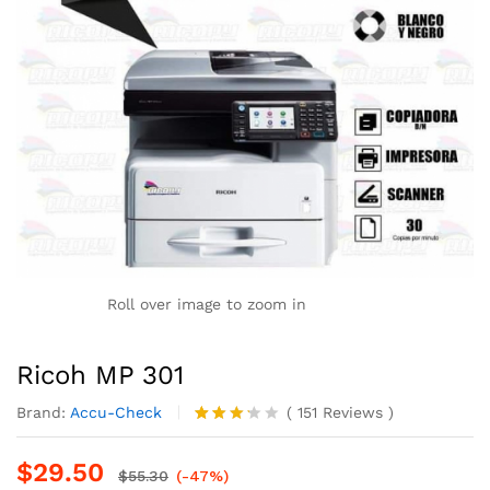
Roll over image to zoom in
Ricoh MP 301
Brand:
Accu-Check
(
151
Reviews
)
Valorad
110
o con
$
29.50
3.18
$
55.30
(-47%)