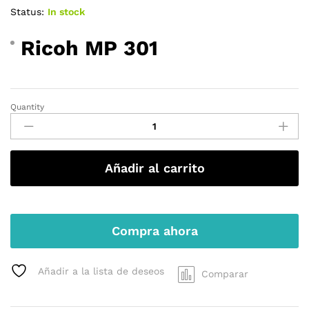
de 5
Status:
In stock
en
base
a
Ricoh MP 301
valoraci
ones
de
cliente
s
Quantity
Ricoh
MP
301
quantity
Añadir al carrito
Compra ahora
Añadir a la lista de deseos
Comparar