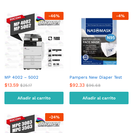
-
46
%
-
4
%
MP 4002 – 5002
Pampers New Diaper Test
$
13.59
$
92.33
$
25.17
$
96.68
Añadir al carrito
Añadir al carrito
-
24
%