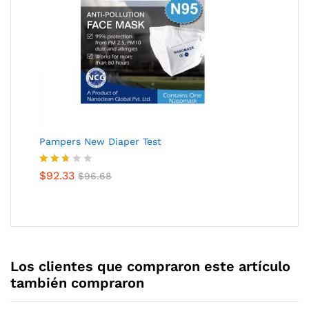
Pampers New Diaper Test
Valora
$
92.33
$
96.68
do
con
2.62
de 5
Los clientes que compraron este artículo
también compraron