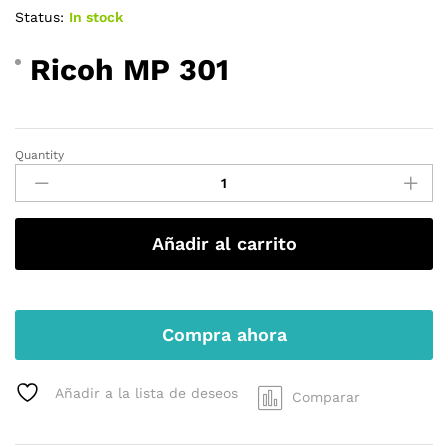
de 5
Status:
In stock
en
base
a
Ricoh MP 301
valoraci
ones
de
cliente
s
Quantity
Ricoh
MP
301
quantity
Añadir al carrito
Compra ahora
Añadir a la lista de deseos
Comparar