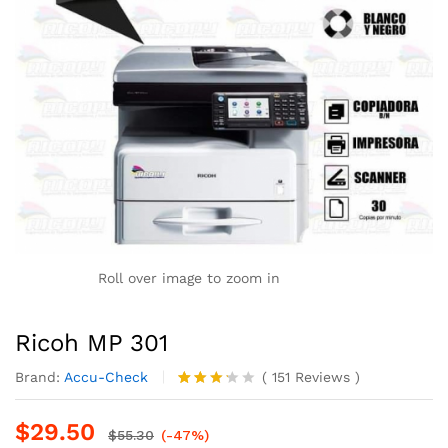
Roll over image to zoom in
Ricoh MP 301
Brand:
Accu-Check
(
151
Reviews
)
Valorad
110
o con
$
29.50
3.18
$
55.30
(-47%)