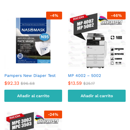
-
4
%
-
46
%
Pampers New Diaper Test
MP 4002 – 5002
$
92.33
$
13.59
$
96.68
$
25.17
Añadir al carrito
Añadir al carrito
-
24
%