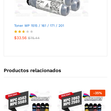
Toner MP 1515 / 161 / 171 / 201
Valor
$
33.56
$
75.44
ado
con
2.57
de 5
Productos relacionados
-
35
%