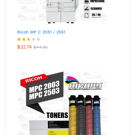
Ricoh MP C 2051 / 2551
Valor
$
32.74
$
44.52
ado
con
2.49
de 5