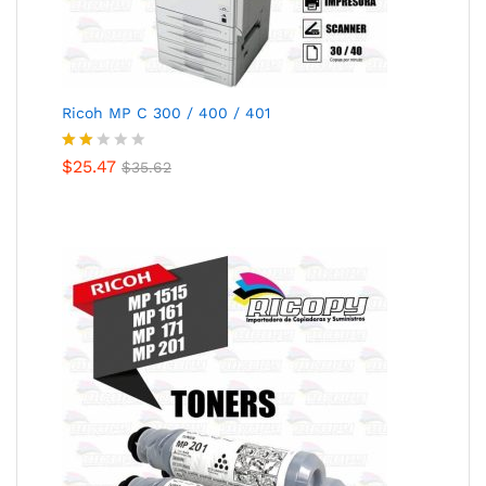
Ricoh MP C 300 / 400 / 401
Valo
$
25.47
$
35.62
rado
con
1.89
de
5