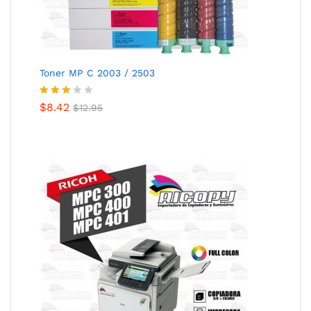
Toner MP C 2003 / 2503
Valora
$
8.42
$
12.95
do
con
2.84
de 5