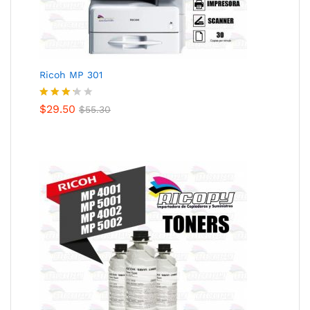
Ricoh MP 301
Valorad
$
29.50
$
55.30
o con
3.18
de 5