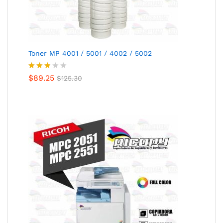
Toner MP 4001 / 5001 / 4002 / 5002
Valora
$
89.25
$
125.30
do
con
2.73
de 5