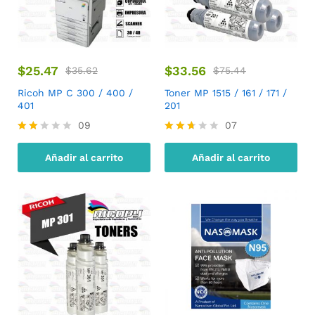
$
25.47
$
33.56
$
35.62
$
75.44
Ricoh MP C 300 / 400 /
Toner MP 1515 / 161 / 171 /
401
201
09
07
Valo
Valor
rado
ado
Añadir al carrito
Añadir al carrito
con
con
1.89
2.57
de
de 5
5