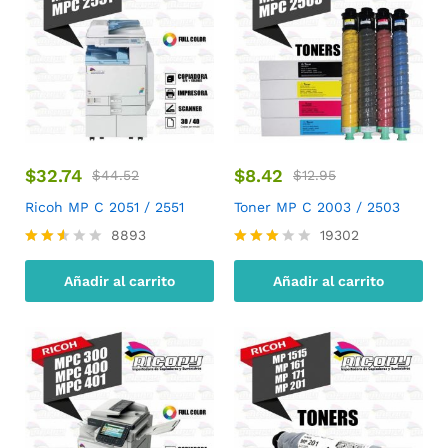
$
32.74
$
8.42
$
44.52
$
12.95
Ricoh MP C 2051 / 2551
Toner MP C 2003 / 2503
8893
19302
Valor
Valora
ado
do
Añadir al carrito
Añadir al carrito
con
con
2.49
2.84
de 5
de 5