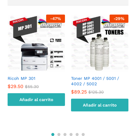
-
47
%
-
29
%
Ricoh MP 301
Toner MP 4001 / 5001 /
4002 / 5002
$
29.50
$
55.30
$
89.25
$
125.30
Añadir al carrito
Añadir al carrito