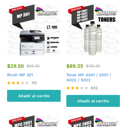
$
29.50
$
89.25
$
55.30
$
125.30
Ricoh MP 301
Toner MP 4001 / 5001 /
4002 / 5002
110
652
Valorad
o con
Valora
Añadir al carrito
3.18
do
Añadir al carrito
de 5
con
2.73
de 5