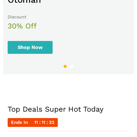
Discount
Sale up to
30% Off
50% Off
Shop Now
Shop Now
Top Deals Super Hot Today
Ends In
11
11
32