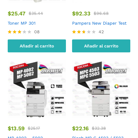
$
25.47
$
92.33
$
35.44
$
96.68
Toner MP 301
Pampers New Diaper Test
08
42
Valora
Valora
do con
do
Añadir al carrito
Añadir al carrito
3.00
con
de 5
2.62
de 5
$
13.59
$
22.16
$
25.17
$
32.38
MP 4002 – 5002
Ricoh MP C 4503 / 5503