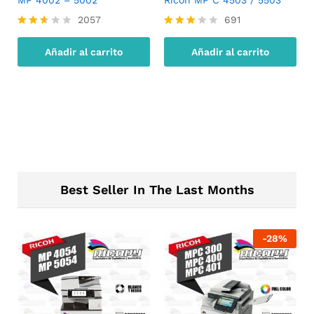
2057
691
Valor
Valora
ado
do con
Añadir al carrito
Añadir al carrito
con
2.98
2.51
de 5
de 5
Best Seller In The Last Months
-
28
%