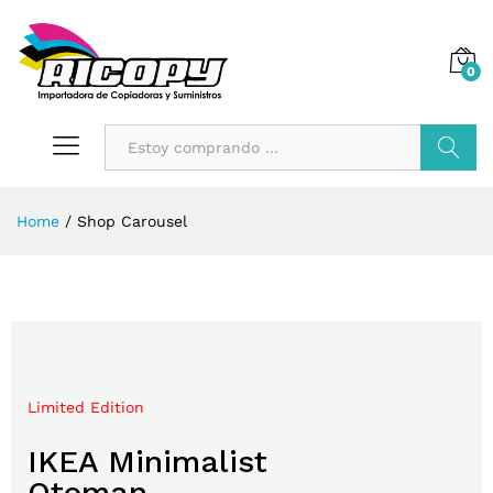
0
Buscar
Home
/
Shop Carousel
Limited Edition
Mega Sale Nov 2017
IKEA Minimalist
Double Combo With
Otoman
The Body Shop