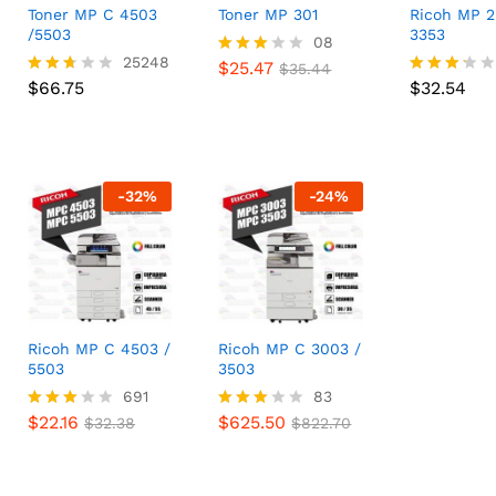
Toner MP C 4503
Toner MP 301
Ricoh MP 2
/5503
3353
$
25.47
08
$
35.44
$
66.75
25248
$
32.54
$
25.47
Valora
$
35.44
$
66.75
do con
$
32.54
Valora
Valorad
3.00
do
o con
de 5
con
3.17
2.62
de 5
de 5
-
32
%
-
24
%
Ricoh MP C 4503 /
Ricoh MP C 3003 /
5503
3503
$
22.16
691
$
625.50
83
$
32.38
$
822.70
$
22.16
$
625.50
Valora
$
32.38
Valora
$
822.70
do con
do
2.98
con
de 5
2.90
de 5