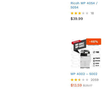
Ricoh MP 4054 /
5054
$
39.99
18
$
39.99
Valora
do
con
2.89
de 5
-
46
%
MP 4002 – 5002
$
13.59
2059
$
25.17
$
13.59
Valor
$
25.17
ado
con
2.51
de 5