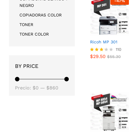
-
47
%
NEGRO
COPIADORAS COLOR
TONER
TONER COLOR
Ricoh MP 301
$
29.50
110
$
55.30
$
29.50
Valorad
$
55.30
o con
BY PRICE
3.18
de 5
Precio
Precio
Precio:
$0
—
$860
mínimo
máximo