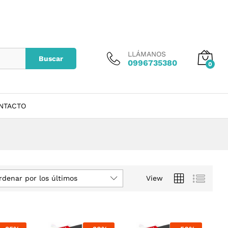
LLÁMANOS
Buscar
0996735380
0
NTACTO
rdenar por los últimos
View