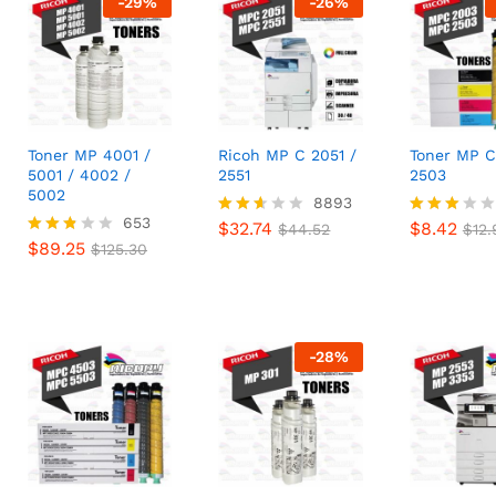
-
29
%
-
26
%
Toner MP 4001 /
Ricoh MP C 2051 /
Toner MP C
5001 / 4002 /
2551
2503
5002
$
32.74
8893
$
8.42
$
44.52
$
12.
$
89.25
653
$
125.30
$
32.74
$
8.42
Valor
$
44.52
Valora
$
12.
$
89.25
ado
do
Valora
$
125.30
con
con
do
2.49
2.84
con
de 5
de 5
2.73
de 5
-
28
%