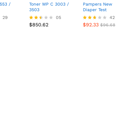
553 /
Toner MP C 3003 /
Pampers New
3503
Diaper Test
29
$
850.62
05
$
92.33
42
$
96.68
$
850.62
$
92.33
Valor
Valora
$
96.68
ado
do
con
con
2.40
2.62
de 5
de 5