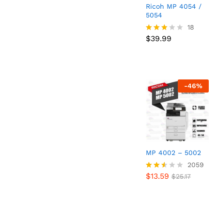
Ricoh MP 4054 /
5054
$
39.99
18
$
39.99
Valora
do
con
2.89
de 5
-
46
%
MP 4002 – 5002
$
13.59
2059
$
25.17
$
13.59
Valor
$
25.17
ado
con
2.51
de 5