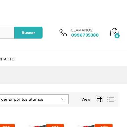
LLÁMANOS
Buscar
0996735380
0
NTACTO
rdenar por los últimos
View