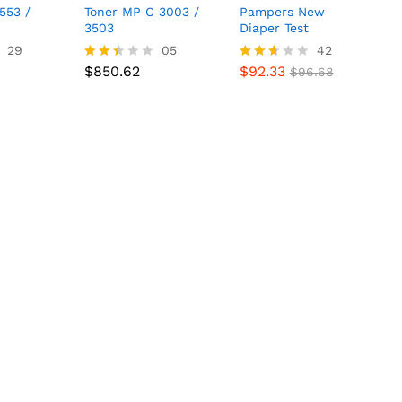
553 /
Toner MP C 3003 /
Pampers New
3503
Diaper Test
29
$
850.62
05
$
92.33
42
$
96.68
$
850.62
$
92.33
Valor
Valora
$
96.68
ado
do
con
con
2.40
2.62
de 5
de 5