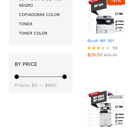
-
47
%
NEGRO
COPIADORAS COLOR
TONER
TONER COLOR
Ricoh MP 301
$
29.50
110
$
55.30
$
29.50
Valorad
$
55.30
o con
BY PRICE
3.18
de 5
Precio
Precio
Precio:
$0
—
$860
mínimo
máximo