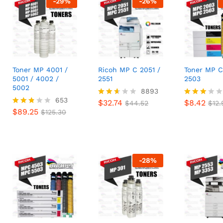
-
29
%
-
26
%
Toner MP 4001 /
Ricoh MP C 2051 /
Toner MP C
5001 / 4002 /
2551
2503
5002
$
32.74
8893
$
8.42
$
44.52
$
12.
$
89.25
653
$
125.30
$
32.74
$
8.42
Valor
$
44.52
Valora
$
12.
$
89.25
ado
do
Valora
$
125.30
con
con
do
2.49
2.84
con
de 5
de 5
2.73
de 5
-
28
%