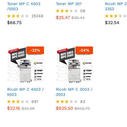
Toner MP C 4503
Toner MP 301
Ricoh MP 2
/5503
3353
$
25.47
08
$
35.44
$
66.75
25248
$
32.54
$
25.47
Valora
$
35.44
$
66.75
do con
$
32.54
Valora
Valorad
3.00
do
o con
de 5
con
3.17
2.62
de 5
de 5
-
32
%
-
24
%
Ricoh MP C 4503 /
Ricoh MP C 3003 /
5503
3503
$
22.16
691
$
625.50
83
$
32.38
$
822.70
$
22.16
$
625.50
Valora
$
32.38
Valora
$
822.70
do con
do
2.98
con
de 5
2.90
de 5